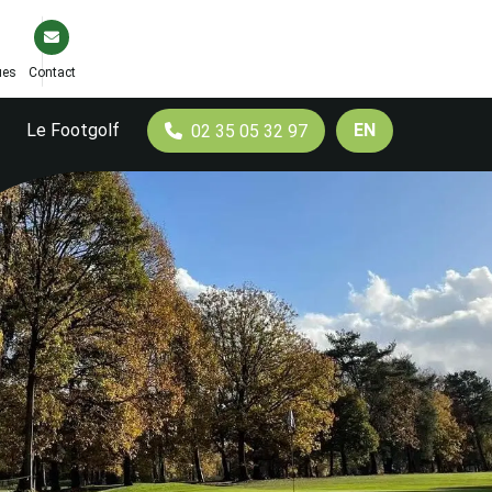
ues
Contact
Le Footgolf
EN
02 35 05 32 97