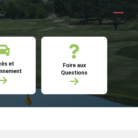
ès et
Foire aux
onnement
Questions