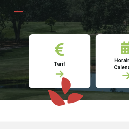
Horair
Tarif
Calend