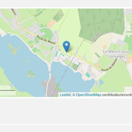
Leaflet
, ©
OpenStreetMap
contributeurs/contr