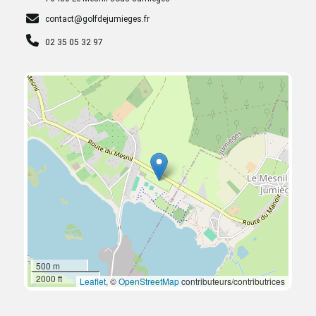
contact@golfdejumieges.fr
02 35 05 32 97
500 m
2000 ft
Leaflet
, ©
OpenStreetMap
contributeurs/contributrices