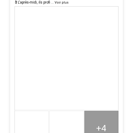
🏌️ L'après-midi, ils profi
...
Voir plus
+4